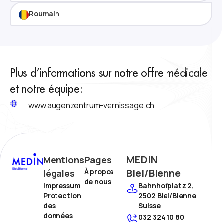
Roumain
Plus d’informations sur notre offre médicale
et notre équipe:
www.augenzentrum-vernissage.ch
MEDIN
Mentions
Pages
Biel/Bienne
À propos
légales
de nous
Impressum
Bahnhofplatz 2,
Protection
2502 Biel/Bienne
des
Suisse
données
032 324 10 80