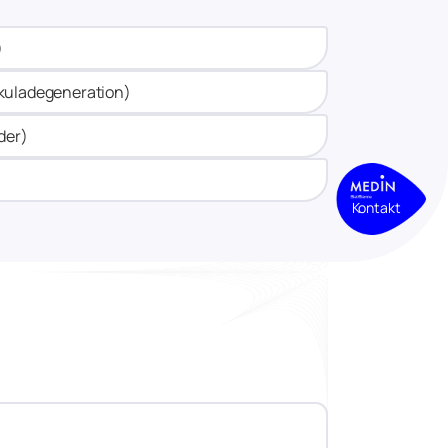
​
kuladegeneration)​
er)​
Kontakt