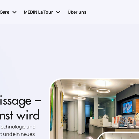
 Gare
MEDIN La Tour
Über uns
issage –
nst wird
 Technologie und
cht und ein neues