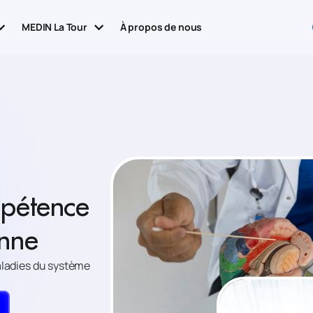
MEDIN La Tour
À propos de nous
mpétence
enne
aladies du système