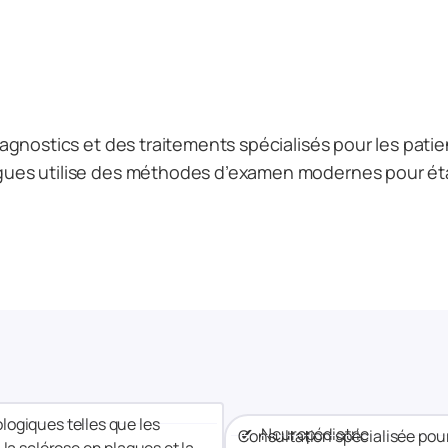
agnostics et des traitements spécialisés pour les patie
es utilise des méthodes d’examen modernes pour établ
logiques telles que les
✔ Neuropédiatrie
Consultation spécialisée pour