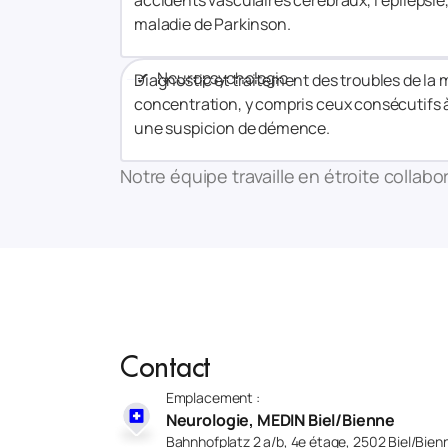
accidents vasculaires cérébraux, l’épilepsie,
maladie de Parkinson.
✔ Neuropsychologie
Diagnostic et traitement des troubles de la 
concentration, y compris ceux consécutifs à
une suspicion de démence.
Notre équipe travaille en étroite collabo
Contact
Emplacement :
Neurologie, MEDIN Biel/Bienne
Bahnhofplatz 2 a/b, 4e étage, 2502 Biel/Bien