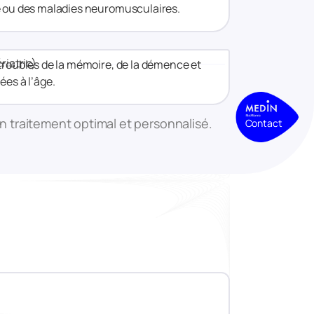
e ou des maladies neuromusculaires.
riatrie)
troubles de la mémoire, de la démence et
ées à l’âge.
un traitement optimal et personnalisé.
Contact