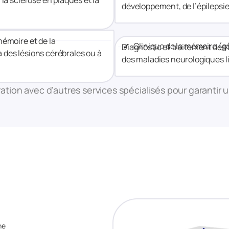
 la sclérose en plaques et la
développement, de l’épilepsi
mémoire et de la
✔ Clinique de la mémoire (gé
Diagnostic et traitement des 
 des lésions cérébrales ou à
des maladies neurologiques li
ration avec d’autres services spécialisés pour garantir 
ne